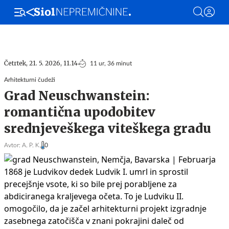
Stanovanja
Hiše
Ljubljana
Maribor
Gorenjska
Hrvaška
Zadnji ogl