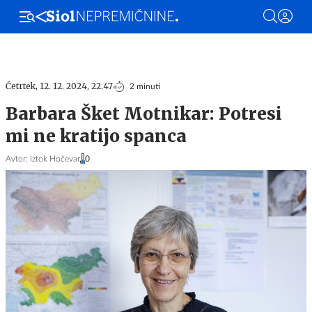
Stanovanja
Hiše
Ljubljana
Maribor
Gorenjska
Hrvaška
Zadnji ogl