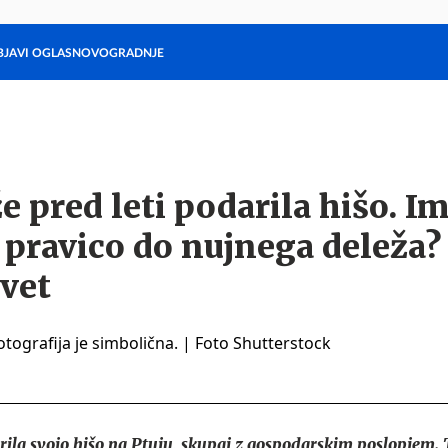
BJAVI OGLAS
NOVOGRADNJE
Stanovanja
Hiše
Ljubljana
Maribor
Gorenjska
Hrvaška
Zadnji oglasi