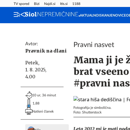
TV spored
Bizi
Najdi.si
Itis.si
1188
AKTUALNO
ISKANJE
NOVICE
O