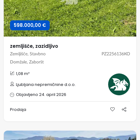
598.000,00 €
zemljišče, zazidljivo
Zemljišče, Stavbno
PZ2256136KO
Domžale, Zaboršt
1,08 m²
Ljubljana nepremičnine d.o.o.
Objavljeno 24. april 2026
Prodaja