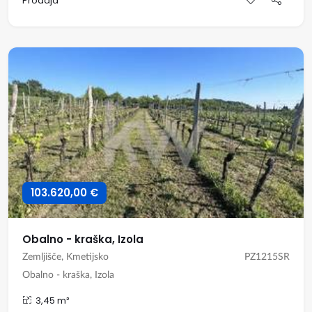
Prodaja
103.620,00 €
Obalno - kraška, Izola
Zemljišče, Kmetijsko
PZ1215SR
Obalno - kraška, Izola
3,45 m²