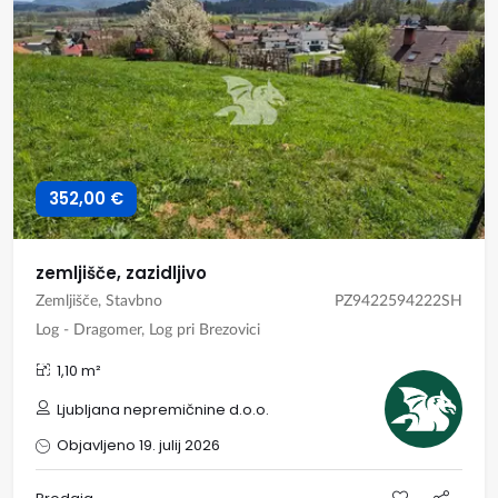
352,00 €
zemljišče, zazidljivo
Zemljišče, Stavbno
PZ9422594222SH
Log - Dragomer, Log pri Brezovici
1,10 m²
Ljubljana nepremičnine d.o.o.
Objavljeno 19. julij 2026