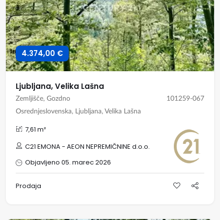
4.374,00 €
Ljubljana, Velika Lašna
Zemljišče, Gozdno
101259-067
Osrednjeslovenska, Ljubljana, Velika Lašna
7,61 m²
C21 EMONA - AEON NEPREMIČNINE d.o.o.
Objavljeno 05. marec 2026
Prodaja