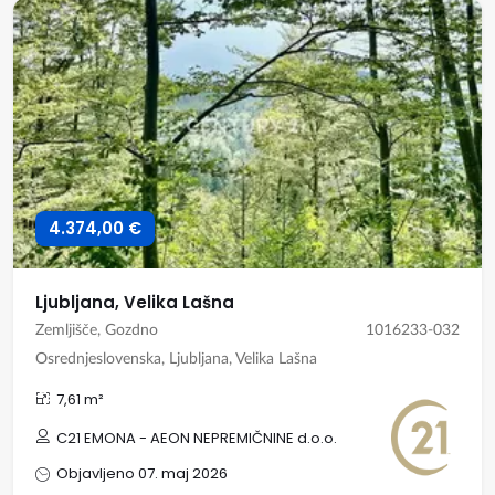
4.374,00 €
Ljubljana, Velika Lašna
Zemljišče, Gozdno
1016233-032
Osrednjeslovenska, Ljubljana, Velika Lašna
7,61 m²
C21 EMONA - AEON NEPREMIČNINE d.o.o.
Objavljeno 07. maj 2026