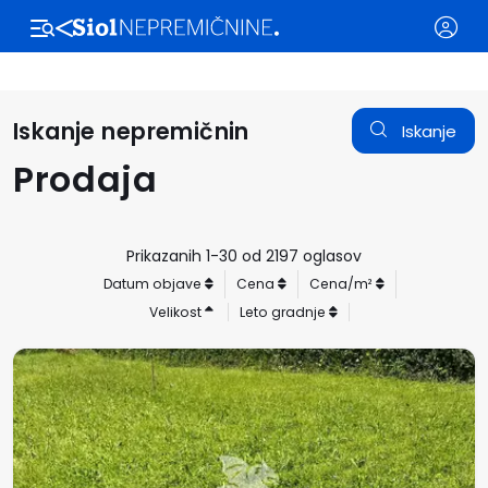
Stanovanja
Hiše
Ljubljana
Maribor
Gorenjska
Hrvaška
Zadnji ogl
Iskanje nepremičnin
Iskanje
Prodaja
Prikazanih 1-30 od 2197 oglasov
Datum objave
Cena
Cena/m²
Velikost
Leto gradnje