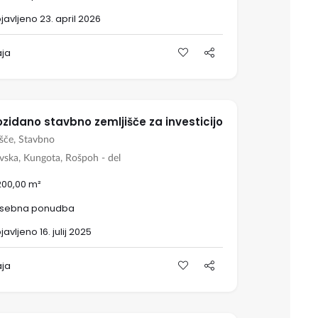
javljeno 23. april 2026
aja
zidano stavbno zemljišče za investicijo
išče, Stavbno
vska, Kungota, Rošpoh - del
200,00 m²
sebna ponudba
avljeno 16. julij 2025
aja