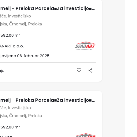
Črnomelj - Preloka Parcela■Za investicijo■11459 m2
šče, Investicijsko
jska, Črnomelj, Preloka
4.592,00 m²
ANART d.o.o.
javljeno 06. februar 2025
aja
Črnomelj - Preloka Parcela■Za investicijo■11459 m2
šče, Investicijsko
jska, Črnomelj, Preloka
4.592,00 m²