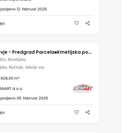
javljeno 12. februar 2025
aja
Kočevje - Predgrad Parcela■Kmetijska površina
išče, Kmetijsko
ska, Kočevje, Jelenja vas
.928,00 m²
ANART d.o.o.
javljeno 05. februar 2025
aja