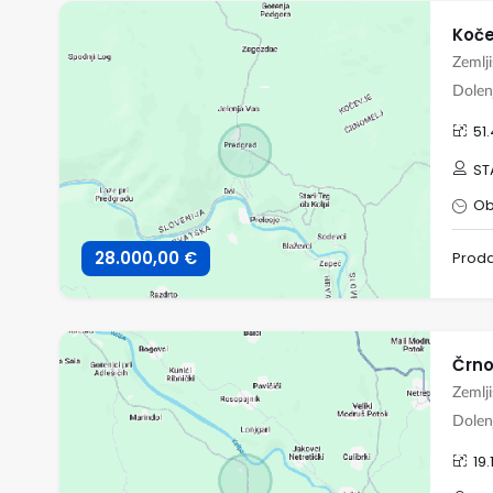
Koče
Zemlj
Dolen
51
ST
Ob
28.000,00 €
Prod
Zemlj
Dolenj
19