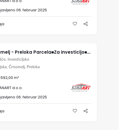
ANART d.o.o.
javljeno 06. februar 2025
aja
Črnomelj - Preloka Parcela■Za investicijo■11459 m2
šče, Investicijsko
jska, Črnomelj, Preloka
4.592,00 m²
ANART d.o.o.
javljeno 06. februar 2025
aja