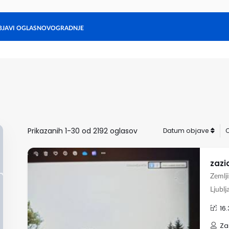
BJAVI OGLAS
NOVOGRADNJE
Stanovanja
Hiše
Ljubljana
Maribor
Gorenjska
Hrvaška
Zadnji oglasi
Prikazanih 1-30 od 2192 oglasov
Datum objave
zazid
Zemlji
Ljublj
16
Za