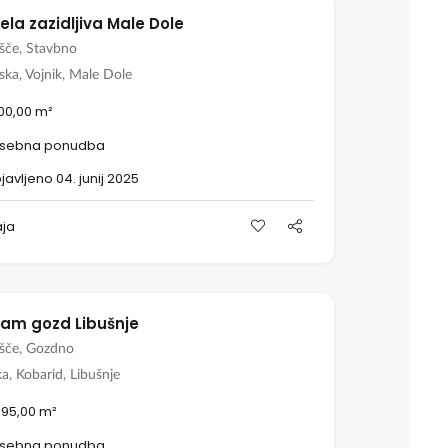
ela zazidljiva Male Dole
išče, Stavbno
ska, Vojnik, Male Dole
600,00 m²
sebna ponudba
javljeno 04. junij 2025
aja
am gozd Libušnje
išče, Gozdno
a, Kobarid, Libušnje
.095,00 m²
sebna ponudba