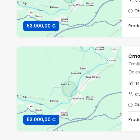
ST
Ob
53.000,00 €
Prod
Zemlji
Dolen
11
ST
Ob
53.000,00 €
Prod