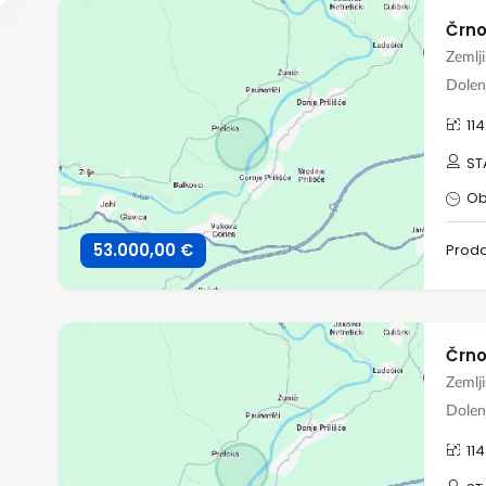
Zemlji
Dolen
11
ST
Ob
53.000,00 €
Prod
Zemlji
Dolen
11