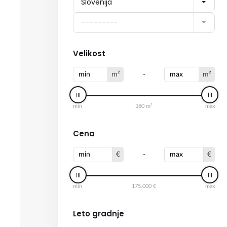
Slovenija
---------
Velikost
m²
-
m²
min
380 m²
max
Cena
€
-
€
min
175.000 €
max
Leto gradnje