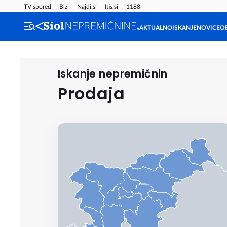
TV spored
Bizi
Najdi.si
Itis.si
1188
AKTUALNO
ISKANJE
NOVICE
O
Iskanje nepremičnin
Prodaja