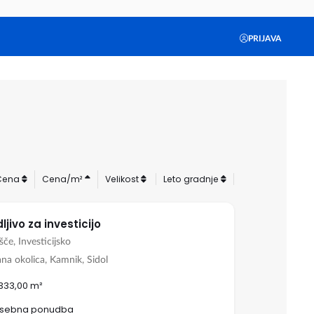
PRIJAVA
Cena
Cena/m²
Velikost
Leto gradnje
ljivo za investicijo
šče, Investicijsko
ana okolica, Kamnik, Sidol
.333,00 m²
sebna ponudba