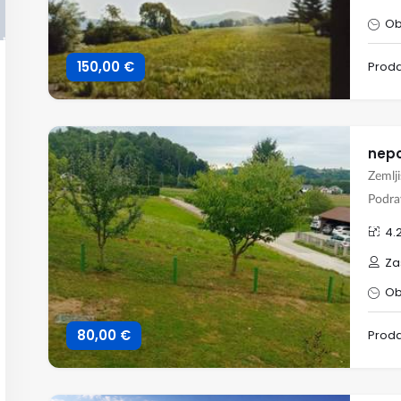
Ob
150,00 €
Prod
nepo
Zemlj
Podra
4.
Za
Obj
80,00 €
Prod