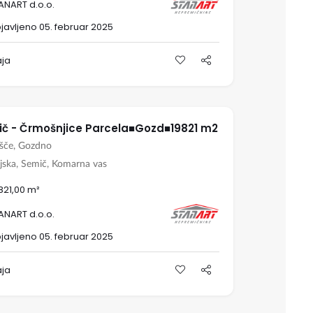
ANART d.o.o.
javljeno 05. februar 2025
aja
č - Črmošnjice Parcela■Gozd■19821 m2
išče, Gozdno
jska, Semič, Komarna vas
.821,00 m²
ANART d.o.o.
javljeno 05. februar 2025
aja