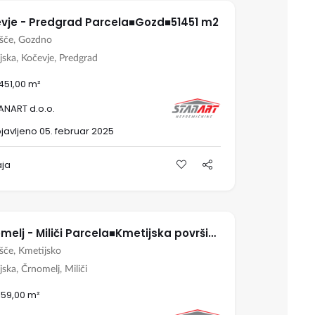
vje - Predgrad Parcela■Gozd■51451 m2
išče, Gozdno
jska, Kočevje, Predgrad
.451,00 m²
ANART d.o.o.
javljeno 05. februar 2025
aja
Črnomelj - Miliči Parcela■Kmetijska površina■19159 m2
išče, Kmetijsko
ska, Črnomelj, Miliči
.159,00 m²