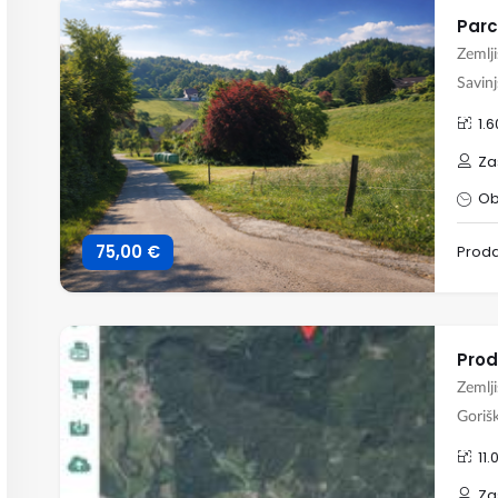
Parc
Zemlj
Savinj
1.
Za
Ob
75,00 €
Prod
Prod
Zemlj
Gorišk
11
Za