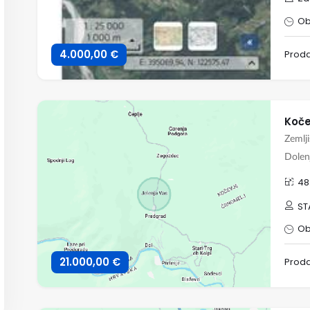
Ob
4.000,00 €
Prod
Zemlj
Dolenj
48
ST
Ob
21.000,00 €
Prod