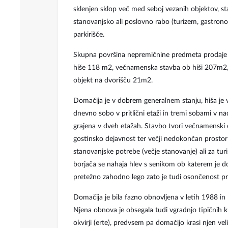
sklenjen sklop več med seboj vezanih objektov, 
stanovanjsko ali poslovno rabo (turizem, gastronomi
parkirišče.
Skupna površina nepremičnine predmeta prodaje 
hiše 118 m2, večnamenska stavba ob hiši 207m2, 
objekt na dvorišču 21m2.
Domačija je v dobrem generalnem stanju, hiša je vse
dnevno sobo v pritlični etaži in tremi sobami v n
grajena v dveh etažah. Stavbo tvori večnamenski od
gostinsko dejavnost ter večji nedokončan prostor 
stanovanjske potrebe (večje stanovanje) ali za t
borjača se nahaja hlev s senikom ob katerem je d
pretežno zahodno lego zato je tudi osončenost pro
Domačija je bila fazno obnovljena v letih 1988 in
Njena obnova je obsegala tudi vgradnjo tipičnih k
okvirji (erte), predvsem pa domačijo krasi njen ve