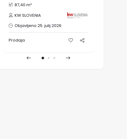
87,40 m²
198,20 m²
Medvešek P
KW SLOVENIA
nepremični
Objavljeno 25. julij 2026
Objavljeno 
Prodaja
Prodaja