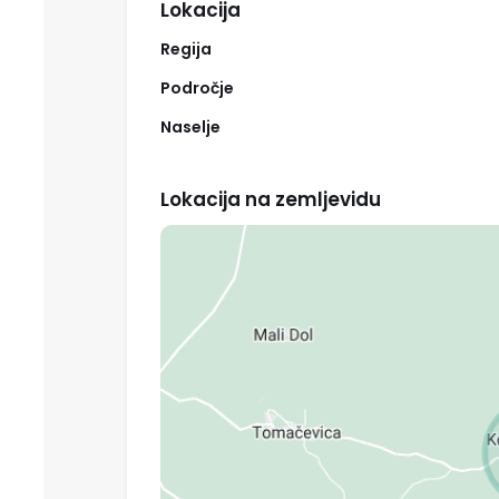
Lokacija
198,20 m²
Medvešek Pušnik
Regija
nepremičnine d.o.o.
Področje
Objavljeno 08. maj 2026
Naselje
Prodaja
Lokacija na zemljevidu