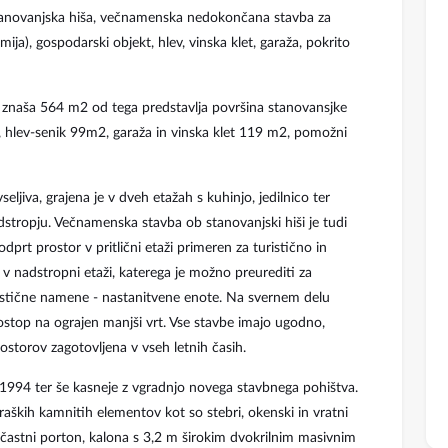
stanovanjska hiša, večnamenska nedokončana stavba za
ja), gospodarski objekt, hlev, vinska klet, garaža, pokrito
znaša 564 m2 od tega predstavlja površina stanovansjke
hlev-senik 99m2, garaža in vinska klet 119 m2, pomožni
ljiva, grajena je v dveh etažah s kuhinjo, jedilnico ter
adstropju. Večnamenska stavba ob stanovanjski hiši je tudi
prt prostor v pritlični etaži primeren za turistično in
v nadstropni etaži, katerega je možno preurediti za
uristične namene - nastanitvene enote. Na svernem delu
ostop na ograjen manjši vrt. Vse stavbe imajo ugodno,
storov zagotovljena v vseh letnih časih.
 1994 ter še kasneje z vgradnjo novega stavbnega pohištva.
raških kamnitih elementov kot so stebri, okenski in vratni
ličastni porton, kalona s 3,2 m širokim dvokrilnim masivnim