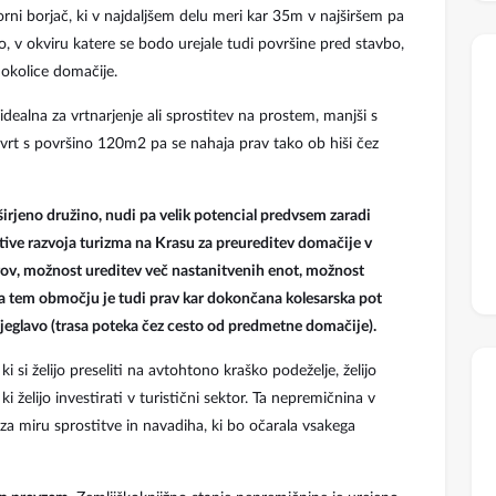
rni borjač, ki v najdaljšem delu meri kar 35m v najširšem pa
 v okviru katere se bodo urejale tudi površine pred stavbo,
okolice domačije.
dealna za vrtnarjenje ali sprostitev na prostem, manjši s
 vrt s površino 120m2 pa se nahaja prav tako ob hiši čez
širjeno družino, nudi pa velik potencial predvsem zaradi
tive razvoja turizma na Krasu za preureditev domačije v
rov, možnost ureditev več nastanitvenih enot, možnost
a tem območju je tudi prav kar dokončana kolesarska pot
eglavo (trasa poteka čez cesto od predmetne domačije).
ki si želijo preseliti na avtohtono kraško podeželje, želijo
, ki želijo investirati v turistični sektor. Ta nepremičnina v
oaza miru sprostitve in navadiha, ki bo očarala vsakega