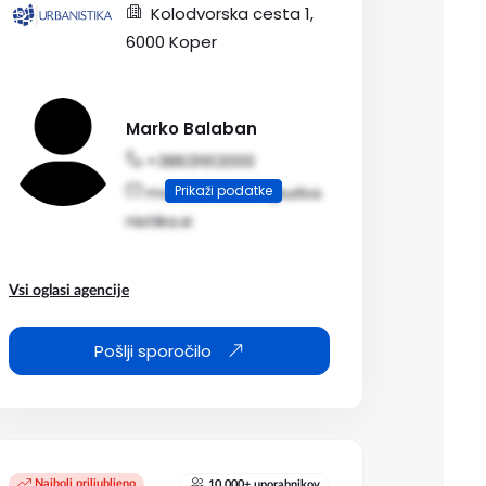
Kolodvorska cesta 1,
6000 Koper
Marko Balaban
+38631612000
Prikaži podatke
marko.balaban@urba
nistika.si
Vsi oglasi agencije
Pošlji sporočilo
Najbolj priljubljeno
10.000+ uporabnikov