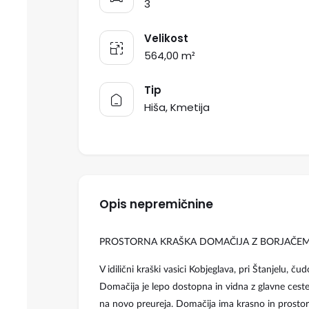
3
Velikost
564,00 m²
Tip
Hiša, Kmetija
Opis nepremičnine
PROSTORNA KRAŠKA DOMAČIJA Z BORJAČE
V idilični kraški vasici Kobjeglava, pri Štanjelu, 
Domačija je lepo dostopna in vidna z glavne ceste
na novo preureja. Domačija ima krasno in prostor