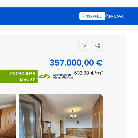
ISKANJE
PRIJAVA
357.000,00 €
632,98 €/m²
Potrebujete
kredit?