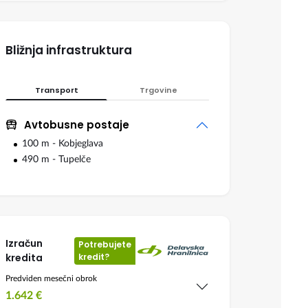
Bližnja infrastruktura
Transport
Trgovine
Avtobusne postaje
100 m - Kobjeglava
490 m - Tupelče
Izračun
Potrebujete
kredita
kredit?
Predviden mesečni obrok
1.642
€