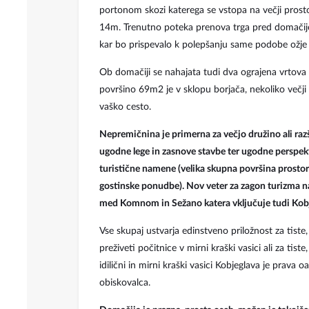
portonom skozi katerega se vstopa na večji prosto
14m. Trenutno poteka prenova trga pred domačijo,
kar bo prispevalo k polepšanju same podobe ožje 
Ob domačiji se nahajata tudi dva ograjena vrtova i
površino 69m2 je v sklopu borjača, nekoliko večji
vaško cesto.
Nepremičnina je primerna za večjo družino ali raz
ugodne lege in zasnove stavbe ter ugodne perspek
turistične namene (velika skupna površina prosto
gostinske ponudbe). Nov veter za zagon turizma n
med Komnom in Sežano katera vključuje tudi Kobj
Vse skupaj ustvarja edinstveno priložnost za tiste, 
preživeti počitnice v mirni kraški vasici ali za tiste
idilični in mirni kraški vasici Kobjeglava je prava 
obiskovalca.