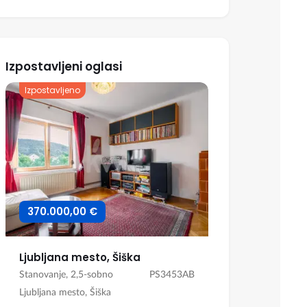
Izpostavljeni oglasi
Izpostavljeno
Izpostavljeno
370.000,00 €
899.500,0
Ljubljana mesto, Šiška
Stanovanje, 2,5-sobno
PS3453AB
Hiša, Dvojček
Ljubljana mesto, Šiška
Ljubljana, Drav