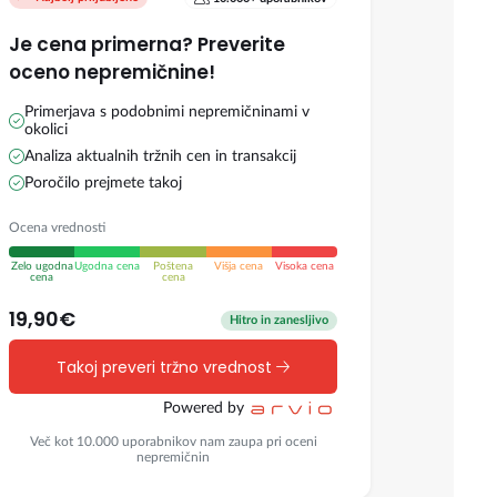
Je cena primerna? Preverite
oceno nepremičnine!
Primerjava s podobnimi nepremičninami v
okolici
Analiza aktualnih tržnih cen in transakcij
Poročilo prejmete takoj
Ocena vrednosti
Zelo ugodna
Ugodna cena
Poštena
Višja cena
Visoka cena
cena
cena
19,90€
Hitro in zanesljivo
Takoj preveri tržno vrednost
Powered by
Več kot 10.000 uporabnikov nam zaupa pri oceni
nepremičnin