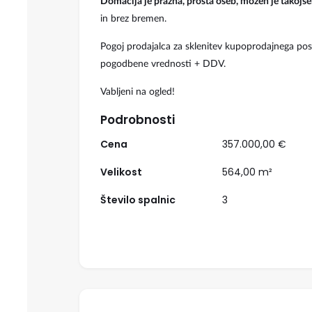
Domačija je prazna, prosta oseb, možen je takojš
in brez bremen.
Pogoj prodajalca za sklenitev kupoprodajnega posl
pogodbene vrednosti + DDV.
Izpostavljeno
Vabljeni na ogled!
Podrobnosti
Cena
357.000,00 €
Velikost
564,00 m²
Število spalnic
3
899.500,00 €
Hiša, Dvojček
Ljubljana, Dravlje, Draveljsk