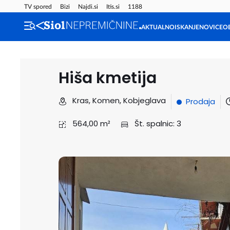
TV spored
Bizi
Najdi.si
Itis.si
1188
AKTUALNO
ISKANJE
NOVICE
O
Hiša kmetija
Kras, Komen, Kobjeglava
Prodaja
564,00 m²
Št. spalnic: 3