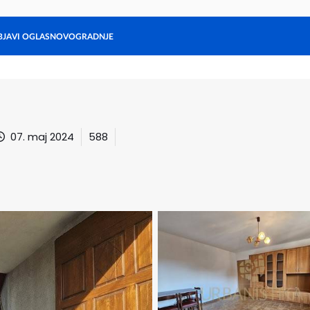
BJAVI OGLAS
NOVOGRADNJE
Stanovanja
Hiše
Ljubljana
Maribor
Gorenjska
Hrvaška
Zadnji oglasi
07. maj 2024
588