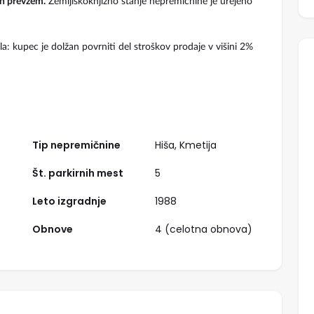
en prevzem.
Zemljiškoknjižno stanje nepremičnine je urejeno
a: kupec je dolžan povrniti del stroškov prodaje v višini 2%
Izpostavljeno
Tip nepremičnine
Hiša, Kmetija
Št. parkirnih mest
5
Leto izgradnje
1988
1.390.000,00 €
Obnove
4 (celotna obnova)
Družinski dom prihodnosti | 5 sob, izdelan na ključ, Dravje
Hiša, samostojna, prodaja, Sežana
Hiša, Samostojna
vila kras
a gmajna
Kras, Sežana, Sežana