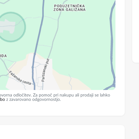
K2 finance d.o.o.
Objavljeno 12. junij 2024
Prodaja
vorna odločitev. Za pomoč pri nakupu ali prodaji se lahko
žbo
z zavarovano odgovornostjo.