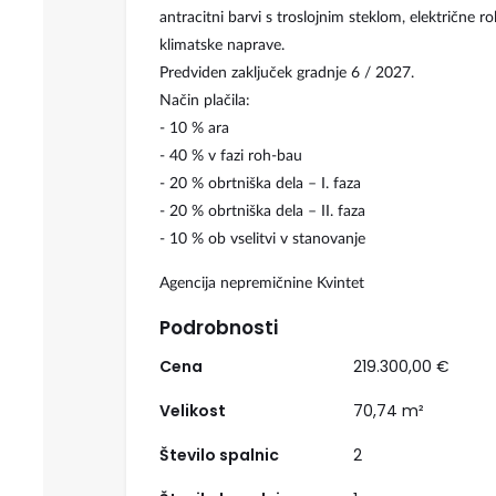
antracitni barvi s troslojnim steklom, električne 
klimatske naprave.
Predviden zaključek gradnje 6 / 2027.
Način plačila:
- 10 % ara
- 40 % v fazi roh-bau
- 20 % obrtniška dela – I. faza
- 20 % obrtniška dela – II. faza
- 10 % ob vselitvi v stanovanje
Agencija nepremičnine Kvintet
Podrobnosti
Cena
219.300,00 €
Velikost
70,74 m²
Število spalnic
2