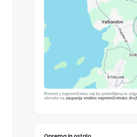
Urbanistika d.o.o.
Objavljeno 07. maj 2024
Prodaja
Promet z nepremičnino naj bo premišljena in odgo
obrnete na
zaupanja vredno nepremičninsko dru
Oprema in ostalo