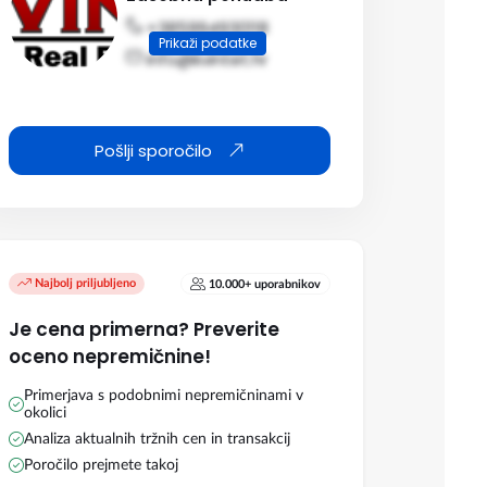
+385994930118
Prikaži podatke
info@kvintet.hr
Pošlji sporočilo
Najbolj priljubljeno
10.000+ uporabnikov
Je cena primerna? Preverite
oceno nepremičnine!
Primerjava s podobnimi nepremičninami v
okolici
Analiza aktualnih tržnih cen in transakcij
Poročilo prejmete takoj