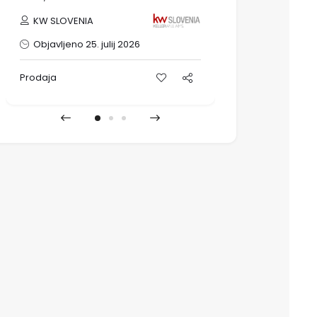
KW SLOVENIA
Urbanistika 
Objavljeno 25. julij 2026
Objavljeno 
Prodaja
Prodaja