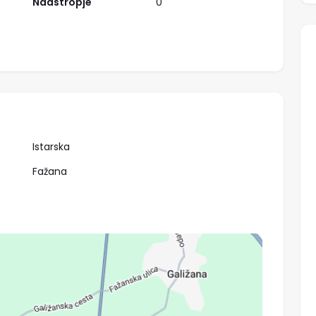
Nadstropje
0
Izpostavljeno
Istarska
Fažana
640.000,00 €
Podravska, Slovenska Bistrica
588
Hiša, Samostojna
H-14/2024-3488
Slovenska Bistrica
538,66 m²