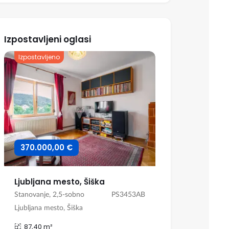
Izpostavljeni oglasi
Izpostavljeno
Izpostavljeno
370.000,00 €
357.000,0
Ljubljana mesto, Šiška
Hiša kmetij
Stanovanje, 2,5-sobno
PS3453AB
Hiša, Kmetija
Ljubljana mesto, Šiška
Kras, Komen, K
87,40 m²
564,00 m²