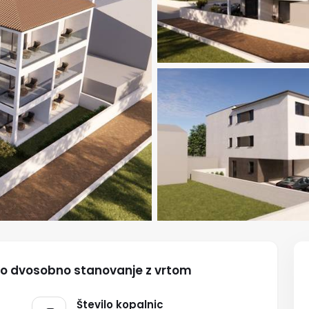
vo dvosobno stanovanje z vrtom
Število kopalnic