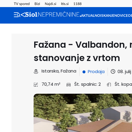
TV spored
Bizi
Najdi.si
Itis.si
1188
AKTUALNO
ISKANJE
NOVICE
O
Fažana - Valbandon,
stanovanje z vrtom
Istarska, Fažana
Prodaja
08. juli
70,74 m²
Št. spalnic: 2
Št. kopal