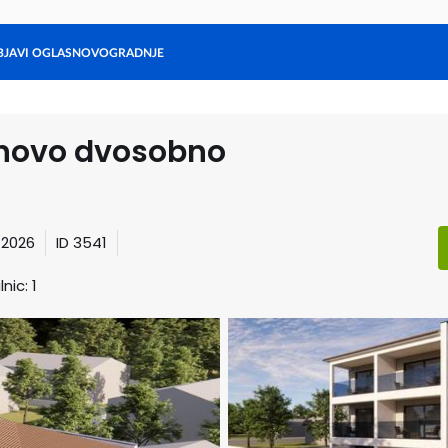
BJAVI OGLAS
NOVOGRADNJE
Stanovanja
Hiše
Ljubljana
Maribor
Gorenjska
Hrvaška
Zadnji oglasi
 novo dvosobno
j 2026
ID 3541
nic: 1