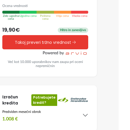
Ocena vrednosti
Zelo ugodna
Ugodna cena
Poštena
Višja cena
Visoka cena
cena
cena
19,90€
Hitro in zanesljivo
Takoj preveri tržno vrednost
Powered by
Več kot 10.000 uporabnikov nam zaupa pri oceni
nepremičnin
Izračun
Potrebujete
kredita
kredit?
Predviden mesečni obrok
1.008
€