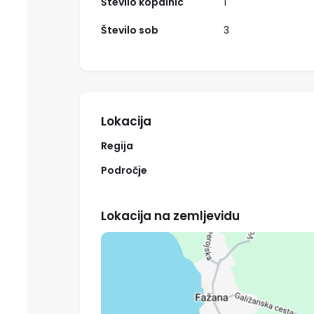
Število kopalnic
1
Število sob
3
Izpostavljeno
Lokacija
Regija
Področje
357.000,00 €
Lokacija na zemljevidu
Hiša kmetija
Hiša, Kmetija
Kras, Komen, Kobjeglava
564,00 m²