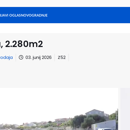
BJAVI OGLAS
NOVOGRADNJE
Stanovanja
Hiše
Ljubljana
Maribor
Gorenjska
Hrvaška
Zadnji oglasi
a, 2.280m2
rodaja
03. junij 2026
Z52