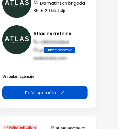
Dalmatinskih brigada
36, 51211 Matulji
Atlas nekretnine
+38551550841
Prikaži podatke
office@atlas-
realestate.com
Vsi oglasi agencije
Pošlji sporočilo
Najbolj priljubljeno
10.000+ uporabnikov