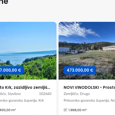
ne
7.000,00 €
473.000,00 €
Mesto Krk, zazidljivo zemljišče na atraktivni lokaciji!
išče, Stavbno
102660
Zemljišče, Drugo
rsko-goranska županija, Krk
400,00 m²
1.968,00 m²