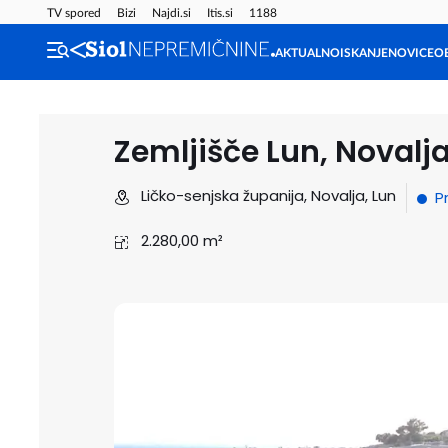
TV spored
Bizi
Najdi.si
Itis.si
1188
AKTUALNO
ISKANJE
NOVICE
O
Zemljišče Lun, Novalj
Ličko-senjska županija, Novalja, Lun
P
2.280,00 m²