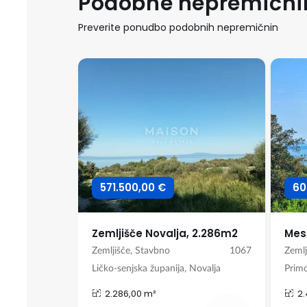
Podobne nepremični
Preverite ponudbo podobnih nepremičnin
571.500,00 €
60
Zemljišče Novalja, 2.286m2
1168
Zemljišče, Stavbno
1067
Zemlj
in
Ličko-senjska županija, Novalja
Primo
2.286,00 m²
2.