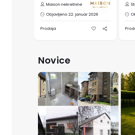
Maison nekretnine
St
2026
Objavljeno 22. januar 2026
Ob
Prodaja
Prod
Novice