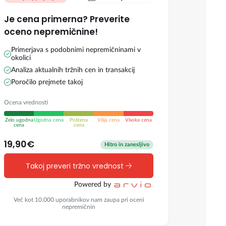
Je cena primerna? Preverite
oceno nepremičnine!
Primerjava s podobnimi nepremičninami v
okolici
Analiza aktualnih tržnih cen in transakcij
Poročilo prejmete takoj
Ocena vrednosti
Zelo ugodna
Ugodna cena
Poštena
Višja cena
Visoka cena
cena
cena
19,90€
Hitro in zanesljivo
Takoj preveri tržno vrednost
Powered by
Več kot 10.000 uporabnikov nam zaupa pri oceni
nepremičnin