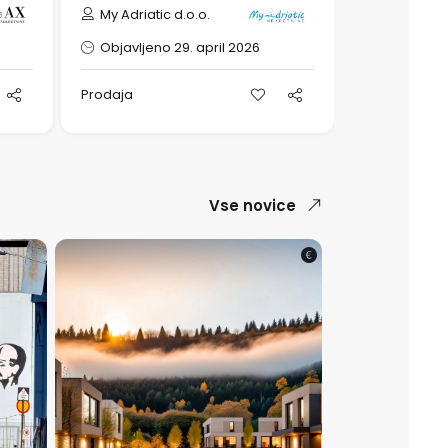
Marko Pol
My Adriatic d.o.o.
Nekretnin
Objavljeno 29. april 2026
Objavljeno 
Prodaja
Prodaja
Vse novice