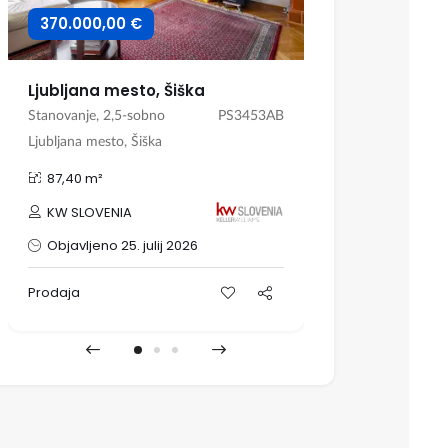
370.000,00 €
899.500,0
Ljubljana mesto, Šiška
Stanovanje, 2,5-sobno
PS3453AB
Hiša, Dvojček
Ljubljana mesto, Šiška
Ljubljana, Drav
87,40 m²
198,20 m²
Medvešek P
KW SLOVENIA
nepremični
Objavljeno 25. julij 2026
Objavljeno 
Prodaja
Prodaja