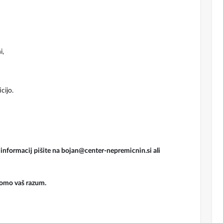
i,
cijo.
eč informacij pišite na bojan@center-nepremicnin.si ali
bomo vaš razum.