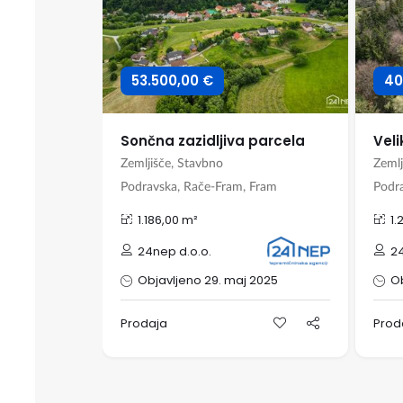
53.500,00 €
40
Zazidljivo zemljišče v bližini centra Maribora
Sončna zazidljiva parcela
2025-0010
Zemljišče, Stavbno
Zemlj
n Cankar
Podravska, Rače-Fram, Fram
1.186,00 m²
1.
24nep d.o.o.
24
ober 2025
Objavljeno 29. maj 2025
Ob
Prodaja
Prod