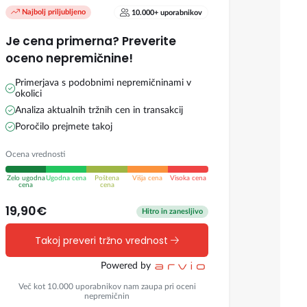
Najbolj priljubljeno
10.000+ uporabnikov
Je cena primerna? Preverite
oceno nepremičnine!
Primerjava s podobnimi nepremičninami v
okolici
Analiza aktualnih tržnih cen in transakcij
Poročilo prejmete takoj
Ocena vrednosti
Zelo ugodna
Ugodna cena
Poštena
Višja cena
Visoka cena
cena
cena
19,90€
Hitro in zanesljivo
Takoj preveri tržno vrednost
Powered by
Več kot 10.000 uporabnikov nam zaupa pri oceni
nepremičnin