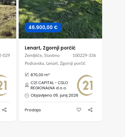
46.900,00 €
49.900,0
Lenart, Zgornji porčič
2-029
Zemljišče, Stavbno
100229-336
Zemljišče, St
Podravska, Lenart, Zgornji porčič
Podravska, Ma
870,00 m²
752,00 m²
C21 CAPITAL - CSLO
24nep d.o
REGIONALNA d.o.o.
Objavljeno 05. junij 2026
Objavljen
Prodaja
Prodaja