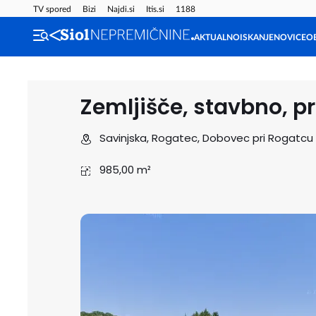
TV spored
Bizi
Najdi.si
Itis.si
1188
AKTUALNO
ISKANJE
NOVICE
O
Zemljišče, stavbno, p
Savinjska, Rogatec, Dobovec pri Rogatcu
985,00 m²