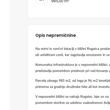
985,00 m²
Opis nepremičnine
Na mirni in sončni lokaciji v bližini Rogatca prod
ob asfaltirani cesti, kar zagotavlja enostaven in u
Komunalna infrastruktura je v neposredni bližini,
predstavlja pomembno prednost pri načrtovanju g
Parcela obsega 985 m2, od tega je 96 m2 kmetijsk
primerna za gradnjo družinske hiše ali kot investic
V neposredni bližini se nahaja Rogatec, kjer so na 
pomembne storitve za udobno vsakodnevno življe