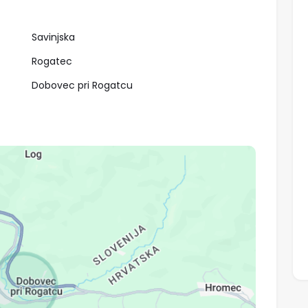
870.000,00 €
Savinjska
Rogatec
Hiša, samostojna, prodaja, Sežana
Ljubljana okolica, Log - Dragomer
Dobovec pri Rogatcu
vila kras
Hiša, Samostojna
PH3205AB
Ljubljana okolica, Log - Dragomer
364,00 m²
KW SLOVENIA
e
024
Objavljeno 23. julij 2026
Prodaja