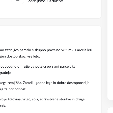
Zemljišče, Stavbno
amo zazidljivo parcelo s skupno površino 985 m2. Parcela leži
rejen dostop skozi vse leto.
 vodovodno omrežje pa poteka po sami parceli, kar
radnje.
ega zemljišča. Zaradi ugodne lege in dobre dostopnosti je
ija za prihodnost.
voljo trgovina, vrtec, šola, zdravstvene storitve in druge
nje.