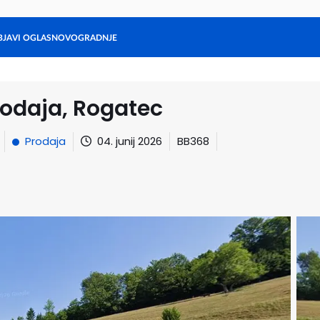
BJAVI OGLAS
NOVOGRADNJE
Stanovanja
Hiše
Ljubljana
Maribor
Gorenjska
Hrvaška
Zadnji oglasi
rodaja, Rogatec
Prodaja
04. junij 2026
BB368