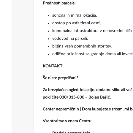
Prednosti parcele:
sončna in mirna lokacija,
dostop po asfaltirani cesti,
komunalna infrastruktura v neposredni bližin
vodovod na parceli,
bližina vseh pomembnih storitev,
odlična priložnost za gradnjo doma ali investi
KONTAKT
Še niste prepričani?
Za brezplačen ogled, lokacijo, dodatne slike ali v
pokličite 030/315-830 – Bojan Bašić.
Center nepremičnin | Dom kupujete s srcem, mi 
Vse storitve v enem Centru: