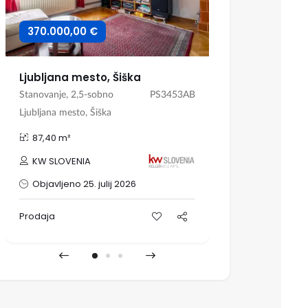
370.000,00 €
1.390.000,
Ljubljana mesto, Šiška
Stanovanje, 2,5-sobno
PS3453AB
Hiša, Samostoj
Ljubljana mesto, Šiška
Kras, Sežana, 
87,40 m²
263,60 m²
Nepremičn
KW SLOVENIA
posredništ
s.p.
Objavljeno 25. julij 2026
Objavljeno
Prodaja
Prodaja