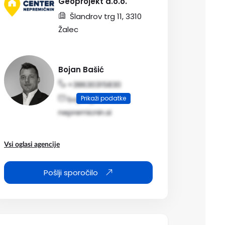
Geoprojekt d.o.o.
Šlandrov trg 11, 3310
Žalec
Bojan Bašić
+38630315830
Prikaži podatke
bojan@center-
nepremicnin.si
Vsi oglasi agencije
Pošlji sporočilo