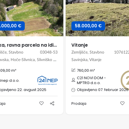
.000,00 €
58.000,00 €
Velika, ravna parcela na idilični lokaciji Slivniškega Pohorja
Vitanje
išče, Stavbno
03048-53
Zemljišče, Stavbno
107612
Podravska, Hoče-Slivnica, Slivniško Pohorje
Savinjska, Vitanje
209,00 m²
760,00 m²
C21 NOVI DOM -
nep d.o.o.
MPTRG d.o.o.
javljeno 22. avgust 2025
Objavljeno 07. februar 2026
aja
Prodaja